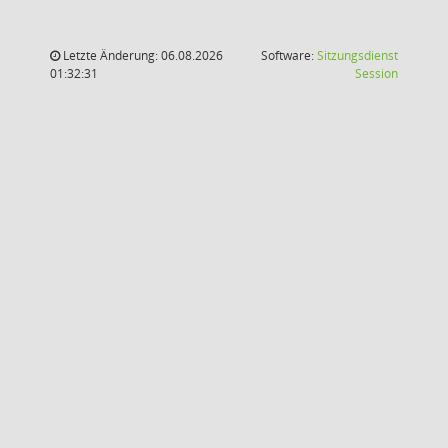
Letzte Änderung: 06.08.2026
Software:
Sitzungsdienst
(Wird in
01:32:31
Session