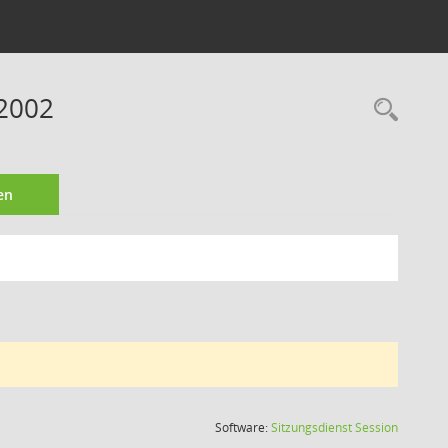
 2002
Rec
en
(Wird in
Software:
Sitzungsdienst
Session