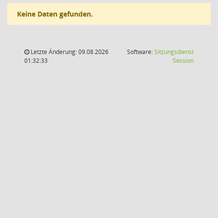
Keine Daten gefunden.
Letzte Änderung: 09.08.2026
Software:
Sitzungsdienst
(Wird in
01:32:33
Session