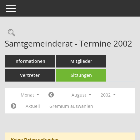
Toggle navigation
Rechercheauswahl
Samtgemeinderat - Termine 2002
Informationen
Mitglieder
Vertreter
Sitzungen
Monat
August
2002
Aktuell
Gremium auswählen
Keine Daten gefunden.