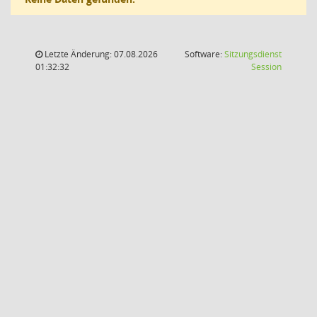
Letzte Änderung: 07.08.2026
Software:
Sitzungsdienst
(Wird in
01:32:32
Session