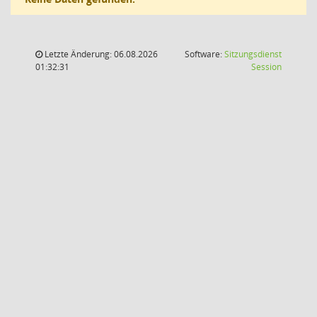
Letzte Änderung: 06.08.2026
Software:
Sitzungsdienst
(Wird in
01:32:31
Session