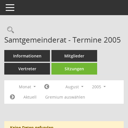
Toggle navigation
Rechercheauswahl
Samtgemeinderat - Termine 2005
Informationen
Mitglieder
Vertreter
Sitzungen
Monat
August
2005
Aktuell
Gremium auswählen
Keine Daten gefunden.