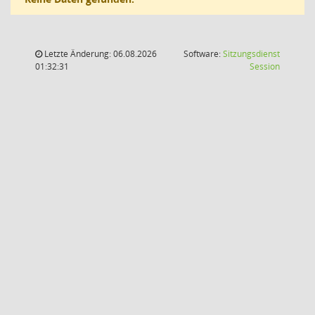
Letzte Änderung: 06.08.2026
Software:
Sitzungsdienst
(Wird in
01:32:31
Session