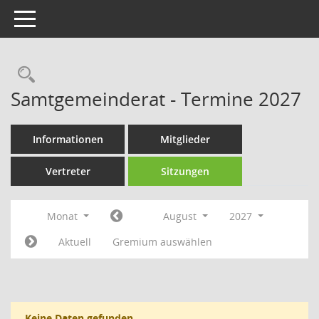
Toggle navigation
Rechercheauswahl
Samtgemeinderat - Termine 2027
Informationen
Mitglieder
Vertreter
Sitzungen
Monat
August
2027
Aktuell
Gremium auswählen
Keine Daten gefunden.