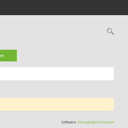
Rec
en
(Wird in
Software:
Sitzungsdienst
Session