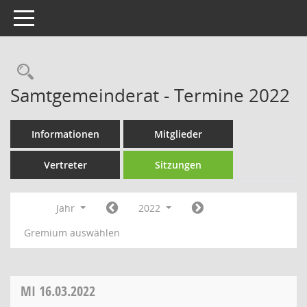
Toggle navigation
Rechercheauswahl
Samtgemeinderat - Termine 2022
Informationen
Mitglieder
Vertreter
Sitzungen
Jahr
2022
Gremium auswählen
MI
16.03.2022