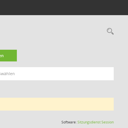
Rec
en
swählen
(Wird in
Software:
Sitzungsdienst
Session