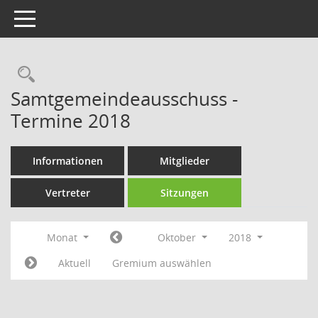
Toggle navigation
Rechercheauswahl
Samtgemeindeausschuss -
Termine 2018
Informationen
Mitglieder
Vertreter
Sitzungen
Monat
Oktober
2018
Aktuell
Gremium auswählen