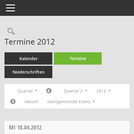
Toggle navigation
Rechercheauswahl
Termine 2012
Kalender
Termine
Niederschriften
Quartal
Quartal 2
2012
Aktuell
Samtgemeinde Esens
MI
18.04.2012