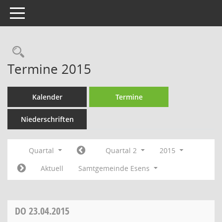
Toggle navigation
Rechercheauswahl
Termine 2015
Kalender
Termine
Niederschriften
Quartal
Quartal 2
2015
Aktuell
Samtgemeinde Esens
DO
23.04.2015