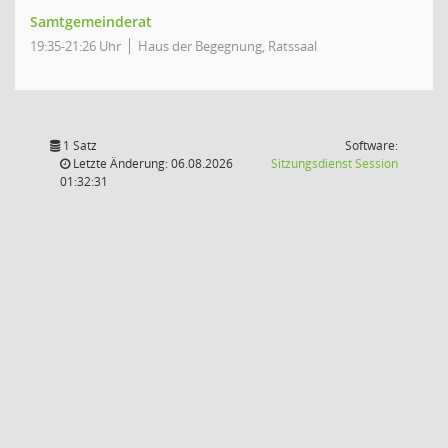
Samtgemeinderat
19:35-21:26 Uhr
Haus der Begegnung, Ratssaal
1 Satz
Software:
(Wird in
Letzte Änderung: 06.08.2026
Sitzungsdienst
Session
01:32:31