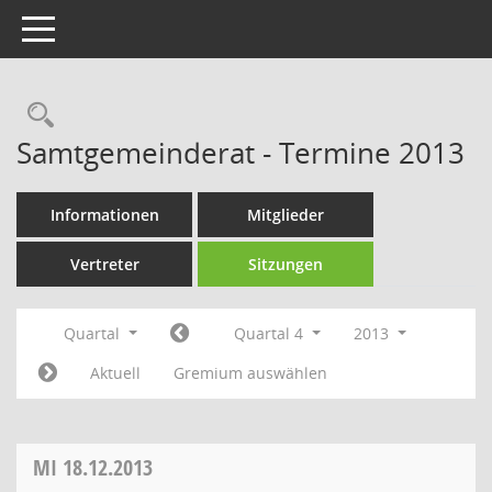
Toggle navigation
Rechercheauswahl
Samtgemeinderat - Termine 2013
Informationen
Mitglieder
Vertreter
Sitzungen
Quartal
Quartal 4
2013
Aktuell
Gremium auswählen
MI
18.12.2013