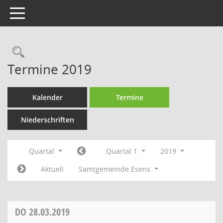
Toggle navigation
Rechercheauswahl
Termine 2019
Kalender
Termine
Niederschriften
Quartal
Quartal 1
2019
Aktuell
Samtgemeinde Esens
DO
28.03.2019