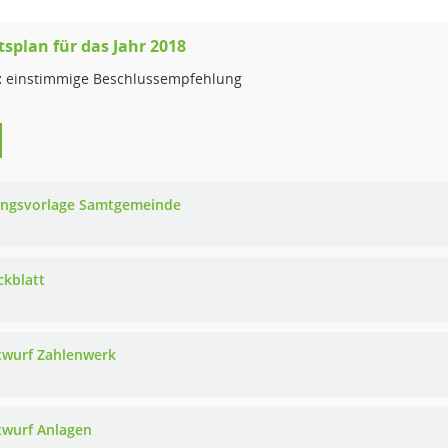
splan für das Jahr 2018
:
einstimmige Beschlussempfehlung
ungsvorlage Samtgemeinde
ckblatt
twurf Zahlenwerk
twurf Anlagen