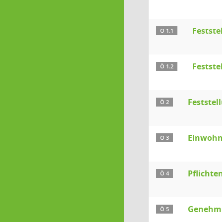
Festst
Ö 1.1
Festste
Ö 1.2
Feststel
Ö 2
Einwohn
Ö 3
Pflichte
Ö 4
Genehmig
Ö 5