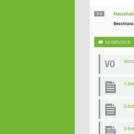
Haushalt
Ö 6
Beschluss
SG/085/2018
VO
Sitz
1-De
2-En
3-En